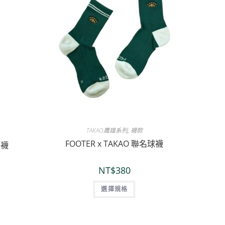
TAKAO鷹雄系列
,
襪款
FOOTER x TAKAO 聯名球襪
長襪
NT$
380
選擇規格