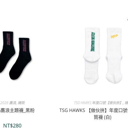
2026 鷹浪
,
襪款
TSG HAWKS 年度口號【做伙拚】
,
襪
26鷹浪主題襪_黑粉
TSG HAWKS 【做伙拚】年度口
筒襪 (白)
NT$
280