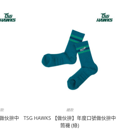
款
襪款
號做伙拚中
TSG HAWKS 【做伙拚】年度口號做伙拚中
筒襪 (綠)