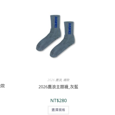
2026 鷹浪
,
襪款
徽款
2026鷹浪主題襪_灰藍
NT$
280
選擇規格