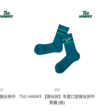
款
襪款
號做伙拚中
TSG HAWKS 【做伙拚】年度口號做伙拚中
筒襪 (綠)