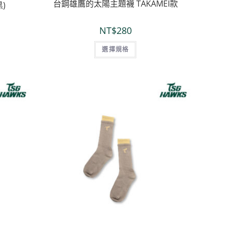
台鋼雄鷹的太陽主題襪 TAKAMEI款
黑)
NT$
280
選擇規格