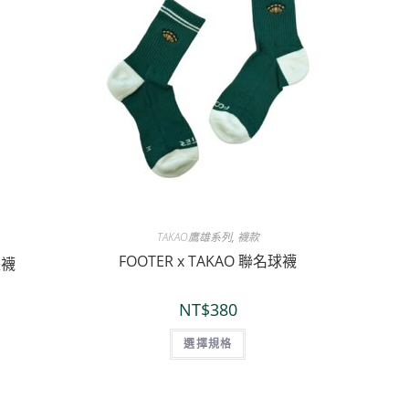
TAKAO鷹雄系列
,
襪款
FOOTER x TAKAO 聯名球襪
長襪
NT$
380
選擇規格