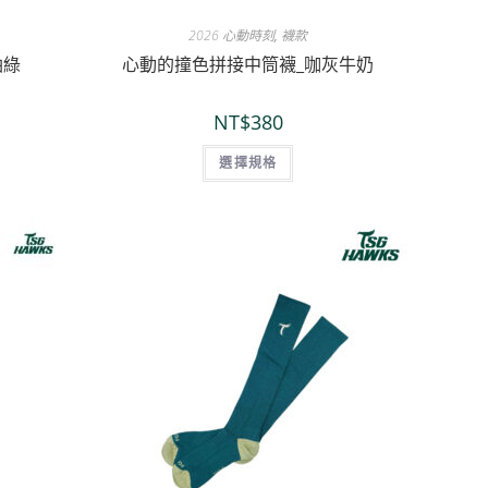
2026 心動時刻
,
襪款
油綠
心動的撞色拼接中筒襪_咖灰牛奶
NT$
380
選擇規格