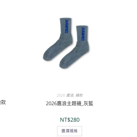
2026 鷹浪
,
襪款
徽款
2026鷹浪主題襪_灰藍
NT$
280
選擇規格