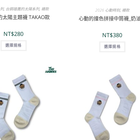
系列
,
台鋼雄鷹的太陽系列
,
襪款
2026 心動時刻
,
襪款
太陽主題襪 TAKAO款
心動的撞色拼接中筒襪_奶
NT$
280
NT$
380
選擇規格
選擇規格