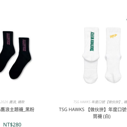
2026 鷹浪
,
襪款
TSG HAWKS 年度口號【做伙拚】
,
襪
26鷹浪主題襪_黑粉
TSG HAWKS 【做伙拚】年度口
筒襪 (白)
NT$
280