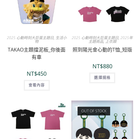
2025 心動時刻大巨蛋主題日
,
生活小
2025 心動時刻大巨蛋主題日
,
2025年
物
主題商品
,
上衣類
TAKAO主題擋泥板_你後面
照到陽光會心動的T恤_短版
有車
NT$
880
NT$
450
選擇規格
查看內容
OUT OF STOCK