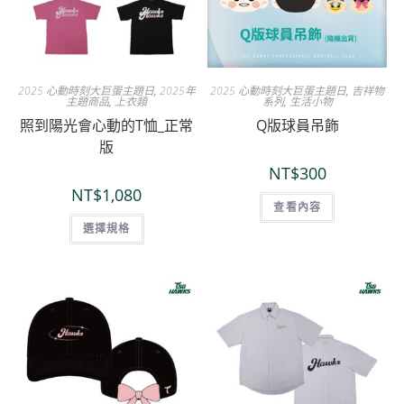
2025 心動時刻大巨蛋主題日
,
2025年
2025 心動時刻大巨蛋主題日
,
吉祥物
主題商品
,
上衣類
系列
,
生活小物
照到陽光會心動的T恤_正常
Q版球員吊飾
版
NT$
300
NT$
1,080
查看內容
選擇規格