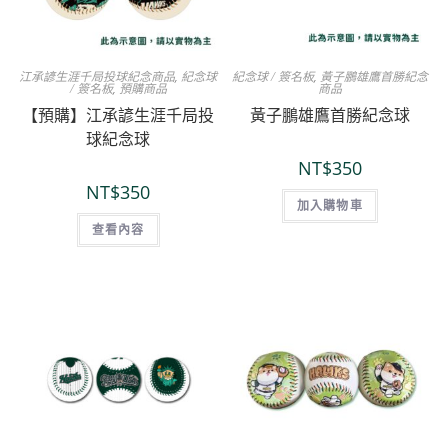
江承諺生涯千局投球紀念商品
,
紀念球
紀念球 / 簽名板
,
黃子鵬雄鷹首勝紀念
/ 簽名板
,
預購商品
商品
【預購】江承諺生涯千局投
黃子鵬雄鷹首勝紀念球
球紀念球
NT$
350
NT$
350
加入購物車
查看內容