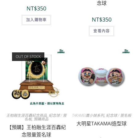
念球
NT$
350
NT$
350
加入購物車
查看內容
OUT OF STOCK
王柏融生涯百轟紀念商品
,
紀念球 / 簽
TAKAMEI鷹小妹系列
,
紀念球 / 簽名板
名板
,
預購商品
大明星TAKAMAI造型球
【預購】王柏融生涯百轟紀
念限量簽名球