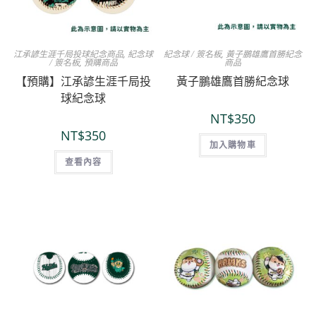
江承諺生涯千局投球紀念商品
,
紀念球
紀念球 / 簽名板
,
黃子鵬雄鷹首勝紀念
/ 簽名板
,
預購商品
商品
【預購】江承諺生涯千局投
黃子鵬雄鷹首勝紀念球
球紀念球
NT$
350
NT$
350
加入購物車
查看內容