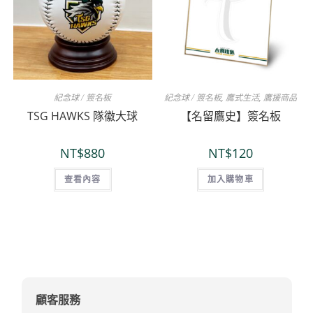
紀念球 / 簽名板
紀念球 / 簽名板
,
鷹式生活
,
鷹援商品
TSG HAWKS 隊徽大球
【名留鷹史】簽名板
NT$
880
NT$
120
查看內容
加入購物車
顧客服務