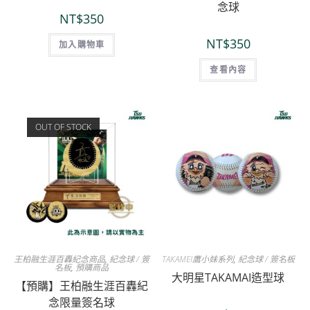
念球
NT$
350
NT$
350
加入購物車
查看內容
OUT OF STOCK
王柏融生涯百轟紀念商品
,
紀念球 / 簽
TAKAMEI鷹小妹系列
,
紀念球 / 簽名板
名板
,
預購商品
大明星TAKAMAI造型球
【預購】王柏融生涯百轟紀
念限量簽名球