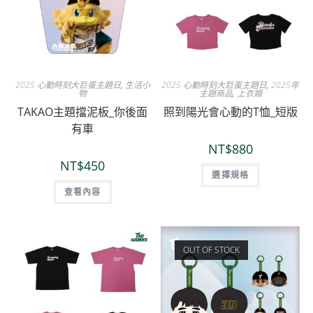
2025 心動時刻大巨蛋主題日
,
生活小
2025 心動時刻大巨蛋主題日
,
2025年
物
主題商品
,
上衣類
TAKAO主題擋泥板_你後面
照到陽光會心動的T恤_短版
有車
NT$
880
NT$
450
選擇規格
查看內容
OUT OF STOCK