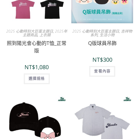
2025 心動時刻大巨蛋主題日
,
2025年
2025 心動時刻大巨蛋主題日
,
吉祥物
主題商品
,
上衣類
系列
,
生活小物
照到陽光會心動的T恤_正常
Q版球員吊飾
版
NT$
300
NT$
1,080
查看內容
選擇規格