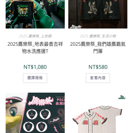
2025 鷹樂祭
,
上衣類
2025 鷹樂祭
,
生活小物
2025鷹樂祭_地表最香吉祥
2025鷹樂祭_我們雄鷹霸氣
物水洗應援T
門簾
NT$
1,080
NT$
580
選擇規格
查看內容