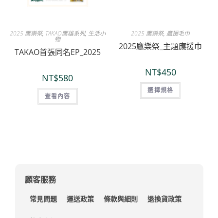
2025 鷹樂祭
,
TAKAO鷹雄系列
,
生活小
2025 鷹樂祭
,
鷹援毛巾
物
2025鷹樂祭_主題應援巾
TAKAO首張同名EP_2025
NT$
450
NT$
580
選擇規格
查看內容
顧客服務
常見問題
運送政策
條款與細則
退換貨政策