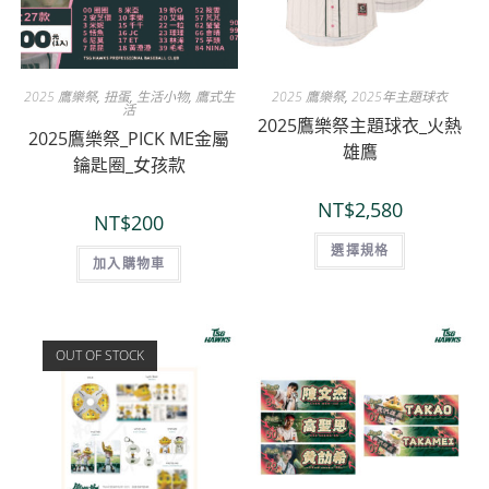
2025 鷹樂祭
,
扭蛋
,
生活小物
,
鷹式生
2025 鷹樂祭
,
2025年主題球衣
活
2025鷹樂祭主題球衣_火熱
2025鷹樂祭_PICK ME金屬
雄鷹
鑰匙圈_女孩款
NT$
2,580
NT$
200
選擇規格
加入購物車
OUT OF STOCK