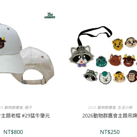
026 動物群鷹會
,
帽子
2026 動物群鷹會
,
生活小物
主題老帽 #29猛牛肇元
2026動物群鷹會主題吊
NT$
800
NT$
250