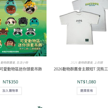
6 動物群鷹會
,
生活小物
2026 動物群鷹會
,
上衣類
-可愛動物區迷你頭套吊飾
2026動物群鷹會主題短T 浣熊
NT$
350
NT$
1,080
加入購物車
選擇規格