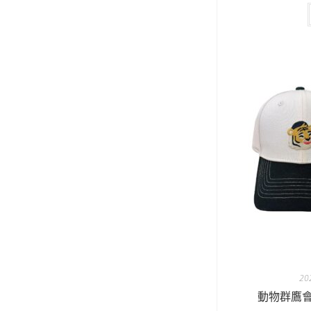
2
動物群鷹會