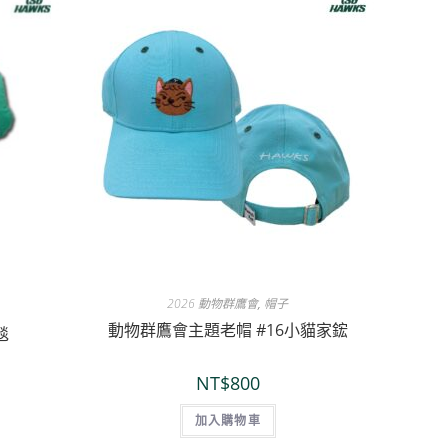
2026 動物群鷹會
,
帽子
動物群鷹會主題老帽 #16小貓家鋐
毯
NT$
800
加入購物車