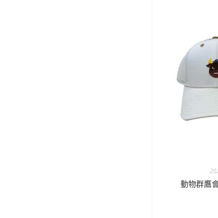
2
動物群鷹會