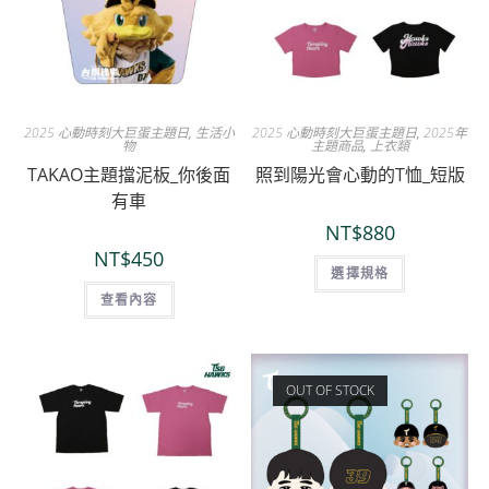
2025 心動時刻大巨蛋主題日
,
生活小
2025 心動時刻大巨蛋主題日
,
2025年
物
主題商品
,
上衣類
TAKAO主題擋泥板_你後面
照到陽光會心動的T恤_短版
有車
NT$
880
NT$
450
選擇規格
查看內容
OUT OF STOCK