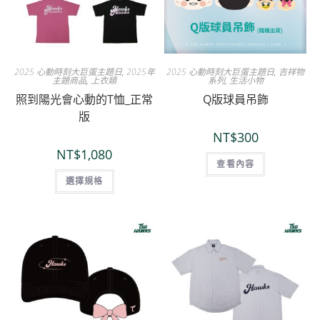
2025 心動時刻大巨蛋主題日
,
2025年
2025 心動時刻大巨蛋主題日
,
吉祥物
主題商品
,
上衣類
系列
,
生活小物
照到陽光會心動的T恤_正常
Q版球員吊飾
版
NT$
300
NT$
1,080
查看內容
選擇規格