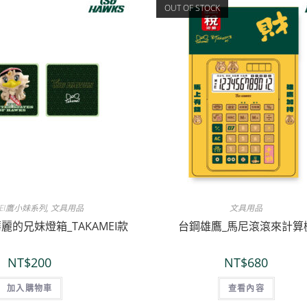
OUT OF STOCK
MEI鷹小妹系列
,
文具用品
文具用品
麗的兄妹燈箱_TAKAMEI款
台鋼雄鷹_馬尼滾滾來計算
NT$
200
NT$
680
加入購物車
查看內容