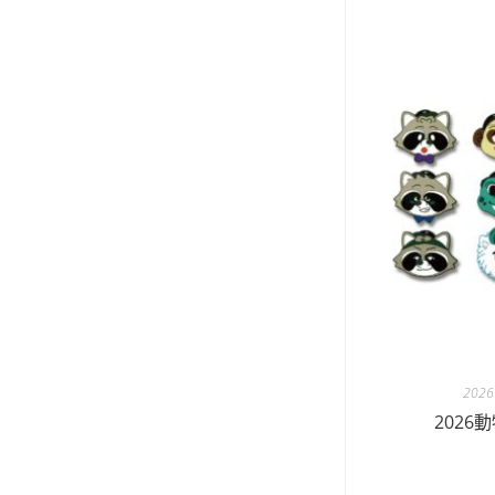
202
202