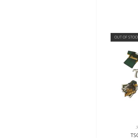
OUT OF STOC
T