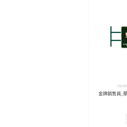
TAKA
金牌銷售員_華