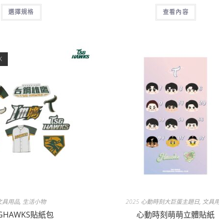
選擇規格
查看內容
K
文具用品
,
生活小物
2025 心動時刻大巨蛋主題日
,
文具
SGHAWKS貼紙包
心動時刻萌萌立體貼紙