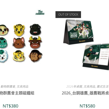
OUT OF STOCK
6 動物群鷹會
,
文具用品
2026年桌曆
,
文具用品
,
鷹式生活
6動物群鷹會主題磁鐵組
2026_台鋼雄鷹_雄鷹戰將
NT$
380
NT$
580