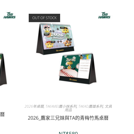
OUT OF STOCK
2026年桌曆
,
TAKAMEI鷹小妹系列
,
TAKAO鷹雄系列
,
文具
用品
桌曆
2026_鷹家三兄妹與TA的青梅竹馬桌曆
NT$
580