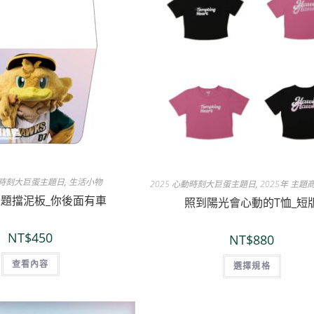
心動時刻大巨蛋主題日
,
生活小物
2025 心動時刻大巨蛋主題日
,
2025年 主題
O主題擋泥板_你後面有車
照到陽光會心動的T恤_短
NT$
450
NT$
880
查看內容
選擇規格