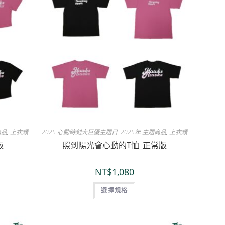
商品
,
上衣類
2025 心動時刻大巨蛋主題日
,
2025年 主題商品
,
上衣類
版
照到陽光會心動的T恤_正常版
NT$
1,080
選擇規格