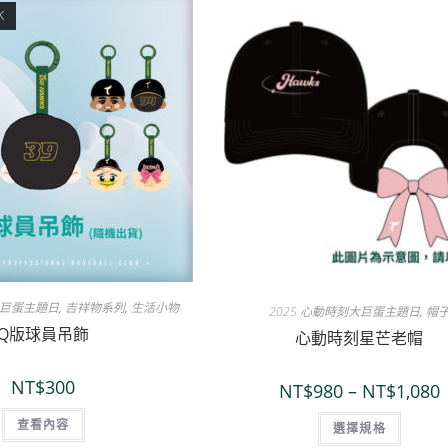
K
大巨蛋主題日
,
吉祥物系列
,
生活小物
2025 心動時刻大巨蛋主題日
,
帽
Q版球員吊飾
心動時刻星芒老帽
NT$
300
NT$
980
–
NT$
1,080
查看內容
選擇規格