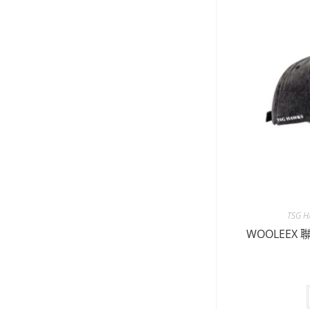
TSG H
WOOLEEX