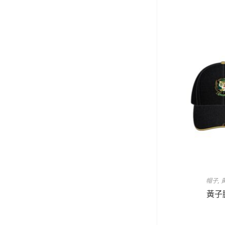
帽子
,
黃子