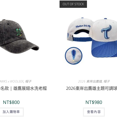
OUT OF STOCK
AWKS x WOOLEEX
,
帽子
2026 東岸出鷹雄
,
帽子
 聯名款 | 雄鷹展翅水洗老帽
2026東岸出鷹雄主題可調
NT$
800
NT$
980
加入購物車
查看內容