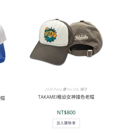
2026 Party 鷹 the USA
,
帽子
TAKAMEI稚幼女神撞色老帽
球帽
NT$
800
加入購物車