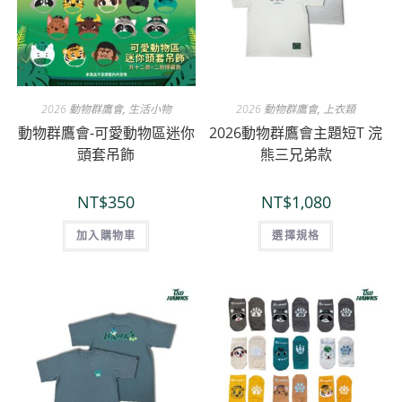
2026 動物群鷹會
,
生活小物
2026 動物群鷹會
,
上衣類
動物群鷹會-可愛動物區迷你
2026動物群鷹會主題短T 浣
頭套吊飾
熊三兄弟款
NT$
350
NT$
1,080
加入購物車
選擇規格