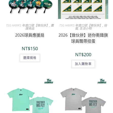
TSG HAWKS 年度口號【做伙拚】
,
鷹
TSG HAWKS 年度口號【做伙拚】
,
扭
援商品
蛋
,
生活小物
2026球員應援扇
2026【做伙拚】迷你衝鋒旗
球員飄帶扭蛋
NT$
150
NT$
200
選擇規格
加入購物車