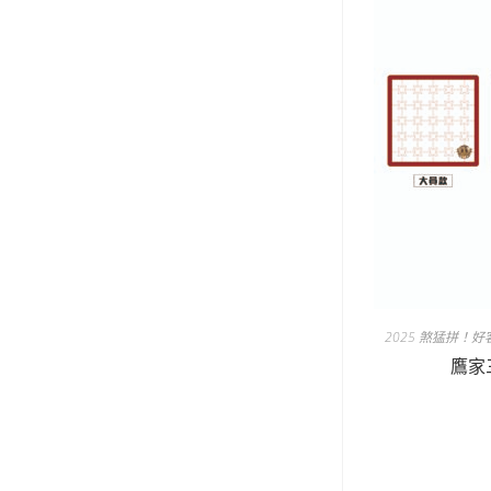
2025 煞猛拼！
鷹家