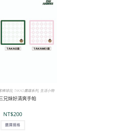
好客棒球日
,
TAKAO鷹雄系列
,
生活小物
三兄妹好清爽手帕
NT$
200
選擇規格