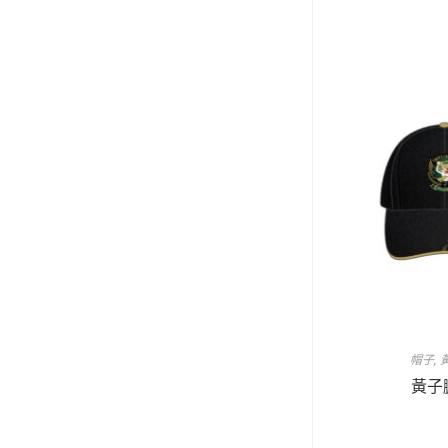
帽子
,
黃子