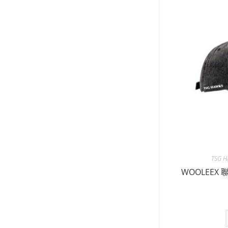
TSG H
WOOLEEX