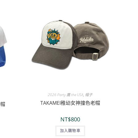
2026 Party 鷹 the USA
,
帽子
TAKAMEI稚幼女神撞色老帽
球帽
NT$
800
加入購物車