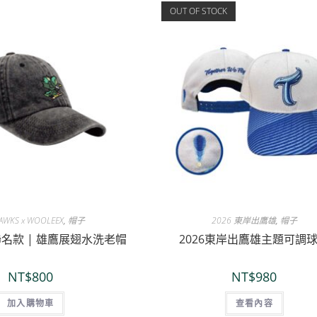
OUT OF STOCK
AWKS x WOOLEEX
,
帽子
2026 東岸出鷹雄
,
帽子
 聯名款 | 雄鷹展翅水洗老帽
2026東岸出鷹雄主題可調
NT$
800
NT$
980
加入購物車
查看內容