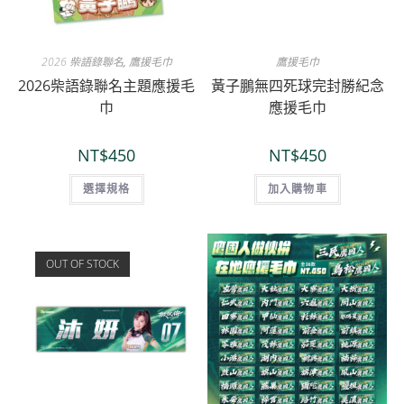
2026 柴語錄聯名
,
鷹援毛巾
鷹援毛巾
2026柴語錄聯名主題應援毛
黃子鵬無四死球完封勝紀念
巾
應援毛巾
NT$
450
NT$
450
選擇規格
加入購物車
OUT OF STOCK