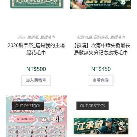
2026 鷹樂祭
,
鷹援毛巾
紀錄商品
,
預購商品
,
鷹援毛巾
2026鷹樂祭_這是我的主場
【預購】坎南中職先發最長
緹花毛巾
局數無失分紀念應援毛巾
NT$
500
NT$
450
加入購物車
查看內容
OUT OF STOCK
OUT OF STOCK