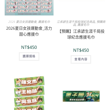
2026 夏日女孩運動會
,
鷹援毛巾
江承諺生涯千局投球紀念商品
,
預購商
品
,
鷹援毛巾
2026夏日女孩運動會_活力
【預購】江承諺生涯千局投
甜心應援巾
球紀念應援毛巾
NT$
450
NT$
450
選擇規格
查看內容