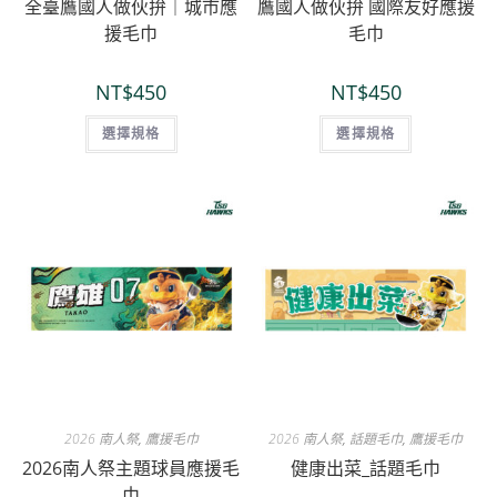
全臺鷹國人做伙拚｜城市應
鷹國人做伙拚 國際友好應援
援毛巾
毛巾
NT$
450
NT$
450
選擇規格
選擇規格
2026 南人祭
,
鷹援毛巾
2026 南人祭
,
話題毛巾
,
鷹援毛巾
2026南人祭主題球員應援毛
健康出菜_話題毛巾
巾