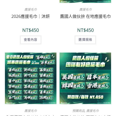
鷹援毛巾
鷹援毛巾
2026應援毛巾｜沐妍
鷹國人做伙拚 在地應援毛巾
NT$
450
NT$
450
查看內容
選擇規格
鷹援毛巾
預購商品
,
鷹援毛巾