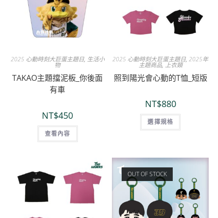
2025 心動時刻大巨蛋主題日
,
生活小
2025 心動時刻大巨蛋主題日
,
2025年
物
主題商品
,
上衣類
TAKAO主題擋泥板_你後面
照到陽光會心動的T恤_短版
有車
NT$
880
NT$
450
選擇規格
查看內容
OUT OF STOCK