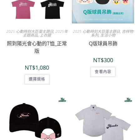
2025 心動時刻大巨蛋主題日
,
2025年
2025 心動時刻大巨蛋主題日
,
吉祥物
主題商品
,
上衣類
系列
,
生活小物
照到陽光會心動的T恤_正常
Q版球員吊飾
版
NT$
300
NT$
1,080
查看內容
選擇規格