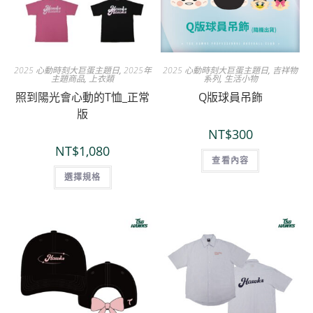
2025 心動時刻大巨蛋主題日
,
2025年
2025 心動時刻大巨蛋主題日
,
吉祥物
主題商品
,
上衣類
系列
,
生活小物
照到陽光會心動的T恤_正常
Q版球員吊飾
版
NT$
300
NT$
1,080
查看內容
選擇規格