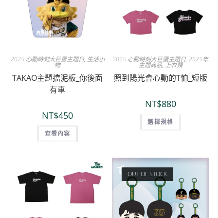
2025 心動時刻大巨蛋主題日
,
生活小
2025 心動時刻大巨蛋主題日
,
2025年
物
主題商品
,
上衣類
TAKAO主題擋泥板_你後面
照到陽光會心動的T恤_短版
有車
NT$
880
NT$
450
選擇規格
查看內容
OUT OF STOCK