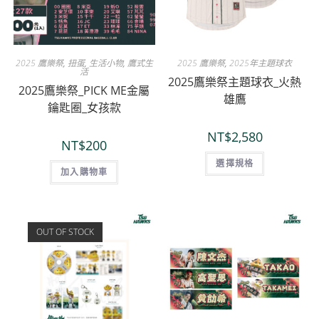
2025 鷹樂祭
,
扭蛋
,
生活小物
,
鷹式生
2025 鷹樂祭
,
2025年主題球衣
活
2025鷹樂祭主題球衣_火熱
2025鷹樂祭_PICK ME金屬
雄鷹
鑰匙圈_女孩款
NT$
2,580
NT$
200
選擇規格
加入購物車
OUT OF STOCK