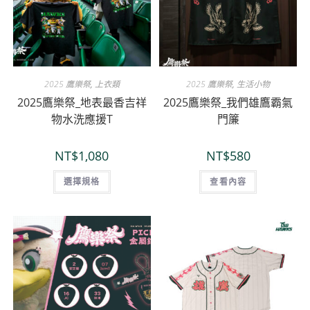
2025 鷹樂祭
,
上衣類
2025 鷹樂祭
,
生活小物
2025鷹樂祭_地表最香吉祥
2025鷹樂祭_我們雄鷹霸氣
物水洗應援T
門簾
NT$
1,080
NT$
580
選擇規格
查看內容