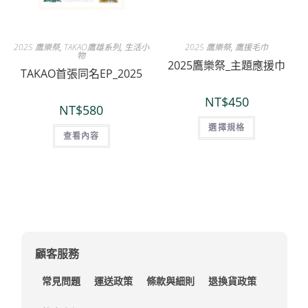
2025 鷹樂祭
,
TAKAO鷹雄系列
,
生活小
2025 鷹樂祭
,
鷹援毛巾
物
2025鷹樂祭_主題應援巾
TAKAO首張同名EP_2025
NT$
450
NT$
580
選擇規格
查看內容
顧客服務
常見問題
運送政策
條款與細則
退換貨政策