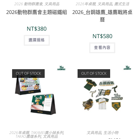
2026 動物群鷹會
,
文具用品
2026年桌曆
,
文具用品
,
鷹式生活
2026動物群鷹會主題磁鐵組
2026_台鋼雄鷹_雄鷹戰將桌
曆
NT$
380
NT$
580
選擇規格
查看內容
OUT OF STOCK
OUT OF STOCK
2026年桌曆
,
TAKAMEI鷹小妹系列
,
文具用品
,
生活小物
TAKAO鷹雄系列
,
文具用品