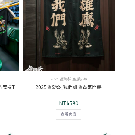
2025 鷹樂祭
,
生活小物
洗應援T
2025鷹樂祭_我們雄鷹霸氣門簾
NT$
580
查看內容