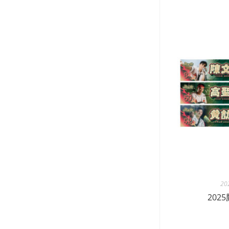
20
202