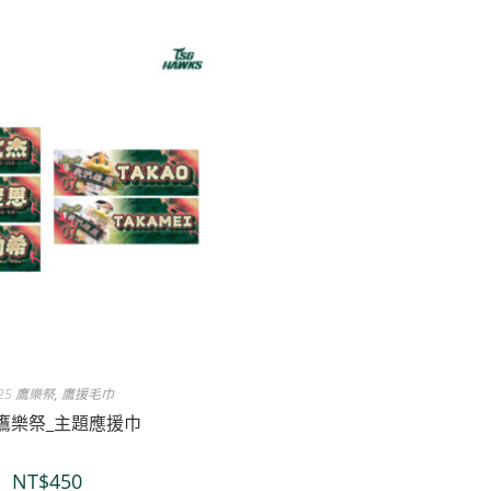
25 鷹樂祭
,
鷹援毛巾
5鷹樂祭_主題應援巾
NT$
450