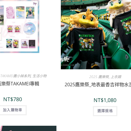
,
TAKAMEI鷹小妹系列
,
生活小物
2025 鷹樂祭
,
上衣類
鷹樂祭TAKAMEI專輯
2025鷹樂祭_地表最香吉祥物水
NT$
780
NT$
1,080
加入購物車
選擇規格