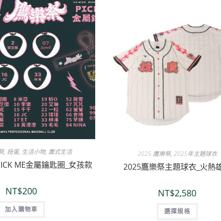
祭
,
扭蛋
,
生活小物
,
鷹式生活
2025 鷹樂祭
,
2025年主題球衣
PICK ME金屬鑰匙圈_女孩款
2025鷹樂祭主題球衣_火熱
NT$
200
NT$
2,580
加入購物車
選擇規格