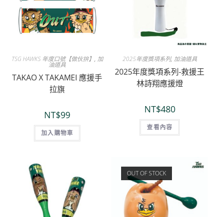
TSG HAWKS 年度口號【做伙拚】
,
加
2025年度獎項系列
,
加油道具
油道具
2025年度獎項系列-救援王
TAKAO X TAKAMEI 應援手
林詩翔應援燈
拉旗
NT$
480
NT$
99
查看內容
加入購物車
OUT OF STOCK