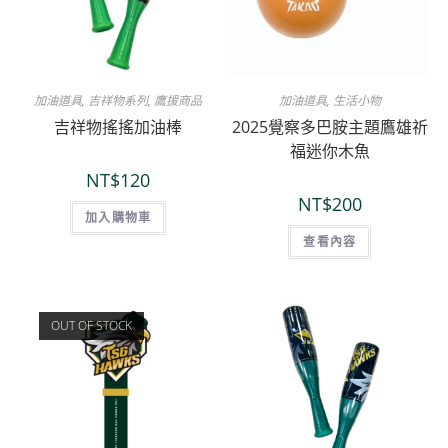
加油道具
,
吉祥物系列
,
鷹援商品
加油道具
,
生活小物
吉祥物搖搖加油棒
2025覺察多巴胺主題鷹雄祈
福迷你木魚
NT$
120
NT$
200
加入購物車
查看內容
OUT OF STOCK