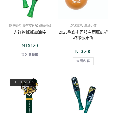
加油道具
,
吉祥物系列
,
鷹援商品
加油道具
,
生活小物
吉祥物搖搖加油棒
2025覺察多巴胺主題鷹雄祈
福迷你木魚
NT$
120
NT$
200
加入購物車
查看內容
OUT OF STOCK