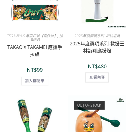
TSG HAWKS 年度口號【做伙拚】
,
加
2025年度獎項系列
,
加油道具
油道具
2025年度獎項系列-救援王
TAKAO X TAKAMEI 應援手
林詩翔應援燈
拉旗
NT$
480
NT$
99
查看內容
加入購物車
OUT OF STOCK