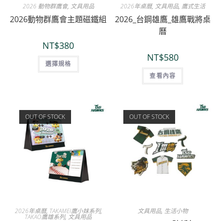
2026 動物群鷹會
,
文具用品
2026年桌曆
,
文具用品
,
鷹式生活
2026動物群鷹會主題磁鐵組
2026_台鋼雄鷹_雄鷹戰將桌
曆
NT$
380
NT$
580
選擇規格
查看內容
OUT OF STOCK
OUT OF STOCK
2026年桌曆
,
TAKAMEI鷹小妹系列
,
文具用品
,
生活小物
TAKAO鷹雄系列
,
文具用品