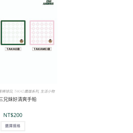
好客棒球日
,
TAKAO鷹雄系列
,
生活小物
三兄妹好清爽手帕
NT$
200
選擇規格