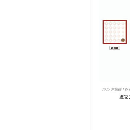
2025 煞猛拼！
鷹家