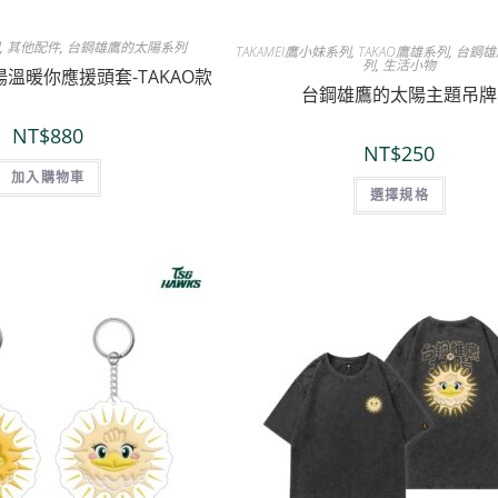
列
,
其他配件
,
台鋼雄鷹的太陽系列
TAKAMEI鷹小妹系列
,
TAKAO鷹雄系列
,
台鋼雄
列
,
生活小物
溫暖你應援頭套-TAKAO款
台鋼雄鷹的太陽主題吊牌
NT$
880
NT$
250
加入購物車
選擇規格