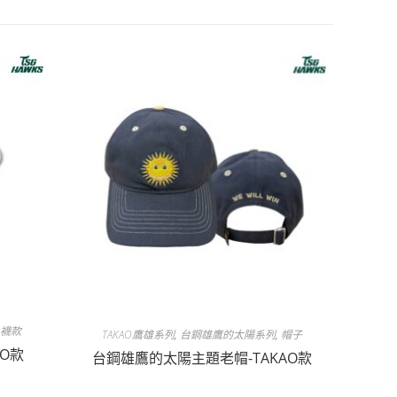
,
襪款
TAKAO鷹雄系列
,
台鋼雄鷹的太陽系列
,
帽子
O款
台鋼雄鷹的太陽主題老帽-TAKAO款