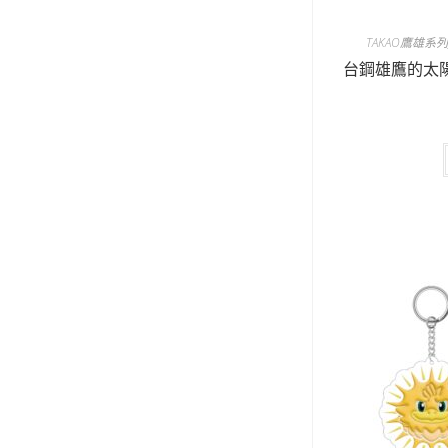
TAKAO鷹雄系
台鋼雄鷹的太陽