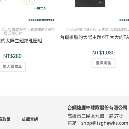
列
,
TAKAO鷹雄系列
,
台鋼雄鷹的太陽系
TAKAMEI鷹小妹系列
,
上衣類
,
台鋼雄鷹的
列
,
生活小物
台鋼雄鷹的太陽主題短T 大大的TAK
鷹的太陽主題鑰匙圈組
NT$
1,080
NT$
280
選擇規格
加入購物車
台鋼雄鷹棒球隊股份有限公司
高雄市三民區九如一路67號
貨政策
雄鷹官網
信箱：shop@tsghawks.com