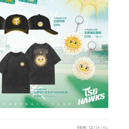
VIEW:
12
24
ALL