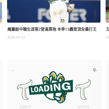
魔鷹敲中職生涯第2發滿貫砲 本季13轟登頂全壘打王
E
2026-07-31
2
-
-
Final
- : -
AWAY
HOME