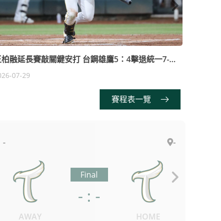
王柏融延長賽敲關鍵安打 台鋼雄鷹5：4擊退統一7-
後勁好
LEVEN獅
026-07-29
2026-07
賽程表一覽
-
-
Final
- : -
AWAY
HOME