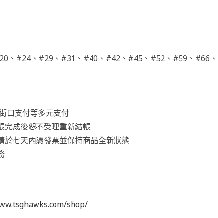
0、#24、#29、#31、#40、#42、#45、#52、#59、#66、
Y、街口支付等多元支付
帳完成後恕不受理重新結帳
請於七天內憑發票並保持商品全新狀態
務
www.tsghawks.com/shop/