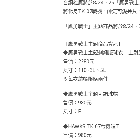
台鋼雄鷹將於8/24、25「鷹勇
將化身TK-07戰機，帥氣可愛兼
「鷹勇戰士」主題商品將於8/24
⠀⠀⠀⠀
【鷹勇戰士主題商品資訊】
◆鷹勇戰士主題刺繡版球衣—上尉
售價：2280元
尺寸：110~3L、5L
※每次結帳限購兩件
◆鷹勇戰士主題可調球帽
售價：980元
尺寸：F
◆HAWKS TK-07戰機短T
售價：980元