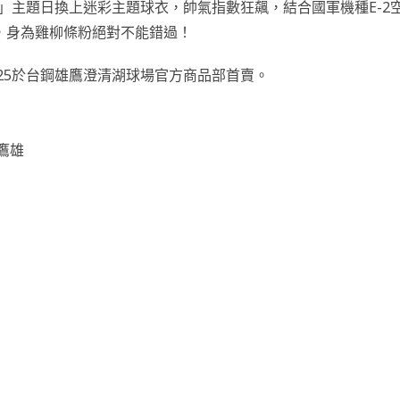
戰士」主題日換上迷彩主題球衣，帥氣指數狂飆，結合國軍機種E-2
具，身為雞柳條粉絕對不能錯過！
、25於台鋼雄鷹澄清湖球場官方商品部首賣。
鷹雄