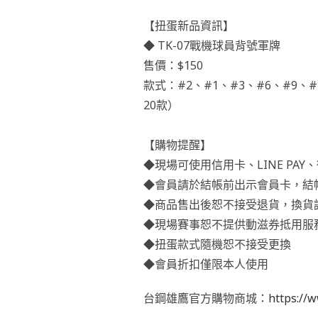
⠀⠀⠀⠀
【扭蛋新品資訊】
◆ TK-07戰機球員背號軍牌
售價：$150
款式：#2、#1、#3、#6、#9、#2
20款）
⠀⠀⠀⠀
【購物提醒】
◆現場可使用信用卡、LINE PA
◆會員請於結帳前出示會員卡，結
◆商品售出後恕不接受退貨，換貨
◆現場賽事恕不提供動滋券抵用服
◆扭蛋款式隨機恕不接受更換
◆會員折扣僅限本人使用
台鋼雄鷹官方購物商城：
https://