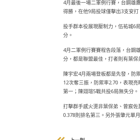
4月最後一場二軍例行賽，台鋼雄
得勝，在他9局投球僅擊出3支安打
投手群本役展現壓制力，伍祐城6
分。
4月二軍例行賽賽程告段落，台鋼雄鷹
分，都是聯盟最佳，打者則有葉保
陳宇宏4月兩場登板都是先發，防禦率
12次奪三振，防禦率2.70，表現
第一；陳翊瑄5戰共投6局無失分。
打擊群手感火燙非葉保弟、曾宸佐莫
0.378則排名第三。另外張肇元單