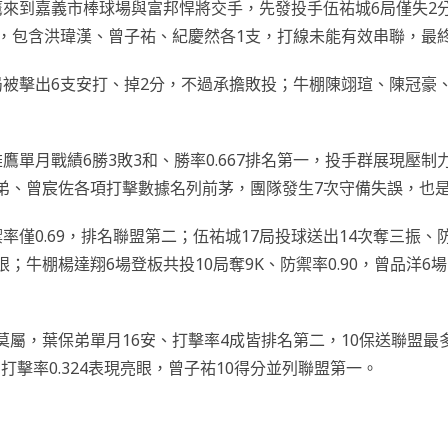
鷹來到嘉義市棒球場與富邦悍將交手，先發投手伍祐城6局僅失2
，包含洪瑋漢、曾子祐、紀慶然各1支，打線未能有效串聯，最終
局被擊出6支安打、掉2分，不過承擔敗投；牛棚陳翊瑄、陳冠豪
單月戰績6勝3敗3和、勝率0.667排名第一，投手群展現壓制力
弟、曾宸佐各項打擊數據名列前茅，團隊發生7次守備失誤，也是
僅0.69，排名聯盟第二；伍祐城17局投球送出14次奪三振、防
亮眼；牛棚楊達翔6場登板共投10局奪9K、防禦率0.90，曾品洋
屬，葉保弟單月16安、打擊率4成皆排名第二，10保送聯盟最
月打擊率0.324表現亮眼，曾子祐10得分並列聯盟第一。