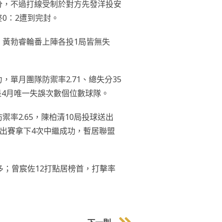
分，不過打線受制於對方先發洋投安
0：2遭到完封。
、黃勃睿輪番上陣各投1局皆無失
，單月團隊防禦率2.71、總失分35
4月唯一失誤次數個位數球隊。
禦率2.65，陳柏清10局投球送出
6場出賽拿下4次中繼成功，暫居聯盟
多；曾宸佐12打點居榜首，打擊率