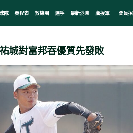
球隊
賽程表
教練團
選手
最新消息
鷹援軍
會員招
伍祐城對富邦吞優質先發敗