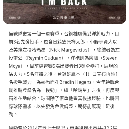
備戰隊史第一個一軍賽季，台鋼雄鷹備妥洋將戰力，目
前3名先發投手，包含日籍笠原祥太郎、小野寺賢人以
及美籍左投哈瑪星（Nick Margevicius），終結者為左
投雷公（Reymin Guduan），洋砲則為魔鷹（Steven
Moya），目前練習賽5場出賽轟出3發全壘打，展現凶
猛火力。5名洋將之後，台鋼雄鷹本（1）日宣布再添1
名投手戰力，為熟悉面孔Bradin Hagens，今年轉戰台
鋼雄鷹登錄名為「後勁」，繼「哈瑪星」之後，再度與
高雄在地結合。球團除了借重他豐富後援經驗，也將因
應球隊需求，以先發角色做調整，期待能展現十足後
勁。
後勁曾於2014年登上大聯盟，兩場後援出賽共投2.2局