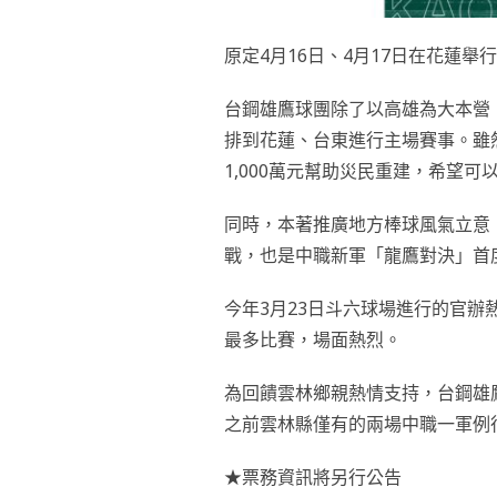
原定4月16日、4月17日在花蓮
台鋼雄鷹球團除了以高雄為大本營
排到花蓮、台東進行主場賽事。雖然
1,000萬元幫助災民重建，希望
同時，本著推廣地方棒球風氣立意
戰，也是中職新軍「龍鷹對決」首
今年3月23日斗六球場進行的官辦
最多比賽，場面熱烈。
為回饋雲林鄉親熱情支持，台鋼雄
之前雲林縣僅有的兩場中職一軍例
★票務資訊將另行公告