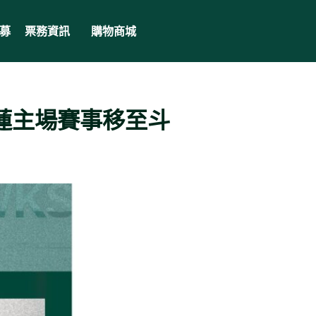
募
票務資訊
購物商城
蓮主場賽事移至斗