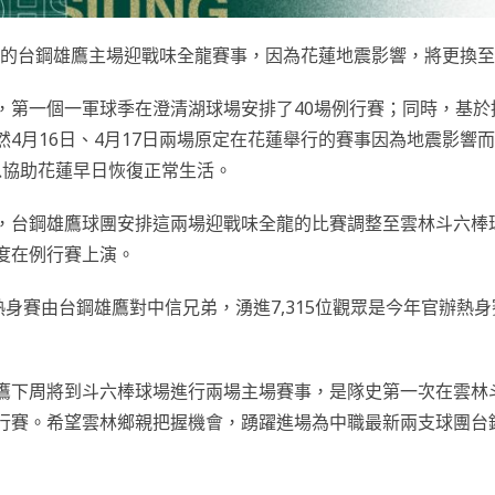
舉行的台鋼雄鷹主場迎戰味全龍賽事，因為花蓮地震影響，將更換
，第一個一軍球季在澄清湖球場安排了40場例行賽；同時，基於
4月16日、4月17日兩場原定在花蓮舉行的賽事因為地震影響
可以協助花蓮早日恢復正常生活。
，台鋼雄鷹球團安排這兩場迎戰味全龍的比賽調整至雲林斗六棒
度在例行賽上演。
熱身賽由台鋼雄鷹對中信兄弟，湧進7,315位觀眾是今年官辦熱
鷹下周將到斗六棒球場進行兩場主場賽事，是隊史第一次在雲林
行賽。希望雲林鄉親把握機會，踴躍進場為中職最新兩支球團台