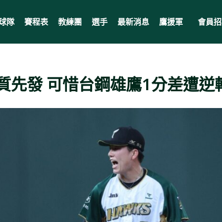
球隊
賽程表
教練團
選手
最新消息
鷹援軍
會員招
質先發 可惜台鋼雄鷹1分差遭逆