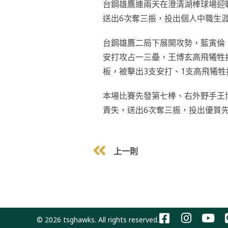
台鋼雄鷹連兩天在澄清湖棒球場迎
送出6次奪三振，投出個人中職生
台鋼雄鷹二局下展開攻勢，藍寅倫
安打攻占一三壘，王博玄高飛犧牲
板，被擊出3支安打、1支高飛犧
本場比賽先發第七棒、右外野手王
責失，送出6次奪三振，投出優質
上一則
© 2026 tsghawks. All rights reserved.