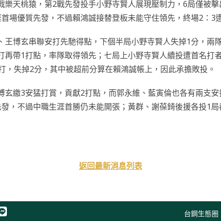
戰樂天桃猿，第2戰先發投手小野寺賢人展現壓制力，6局僅被擊出
涯首場優質先發，不過賴鴻誠接替登板未能守住領先，終場2：3
、王博玄串聯安打先馳得點，下個半局小野寺賢人失掉1分，兩
打再帶1打點，率隊取得領先；七局上小野寺賢人續投遭首名打
牲打，失掉2分，其中被超前分算在賴鴻誠帳上，因此承擔敗投。
博玄繳3安猛打賞，貢獻2打點，而郭永維、藍寅倫也各有兩支安
先發，不過中職生涯首勝仍未能開張；黃群、謝葆錡後援各投1局
返回最新消息列表
台鋼生態圈