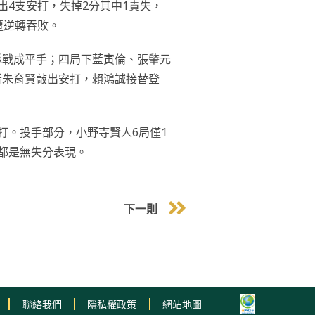
4支安打，失掉2分其中1責失，
遭逆轉吞敗。
隊戰成平手；四局下藍寅倫、張肇元
者朱育賢敲出安打，賴鴻誠接替登
打。投手部分，小野寺賢人6局僅1
都是無失分表現。
下一則
聯絡我們
隱私權政策
網站地圖