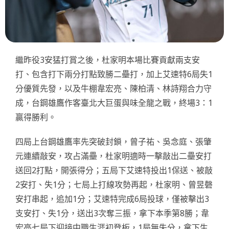
繼昨役3安猛打賞之後，杜家明本場比賽貢獻兩支安
打、包含打下兩分打點致勝二壘打，加上艾速特6局失1
分優質先發，以及牛棚韋宏亮、陳柏清、林詩翔合力守
成，台鋼雄鷹作客臺北大巨蛋與味全龍之戰，終場3：1
贏得勝利。
四局上台鋼雄鷹率先突破封鎖，曾子祐、吳念庭、張肇
元連續敲安，攻占滿壘，杜家明適時一擊敲出二壘安打
送回2打點，開張得分；五局下艾速特投出1保送、被敲
2安打、失1分；七局上打線攻勢再起，杜家明、曾昱磬
安打串起，追加1分；艾速特完成6局投球，僅被擊出3
支安打、失1分，送出3次奪三振，拿下本季第8勝；韋
宏亮七局下迎接中職生涯初登板，1局無失分，拿下生