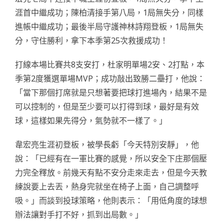
涯首中繼成功；陳柏清接手第八局，1局無失分，同樣
進帳中繼成功；最後半局守護神林詩翔登板，1局無失
分，守住勝利，拿下本季第25次救援成功！
打線本場比賽共8支安打，杜家明單場2安、2打點，本
季第2度獲選單場MVP；成功敲出致勝二壘打，他說：
「當下那個打席就是只想著要把球打進場內，結果不是
可以控制的，但是至少要可以打得到球，最好是有效
球，這樣如果先得分，氣勢就不一樣了。」
韋宏亮生涯初登板，被學長虧「今天特別安靜」，他
說：「已經有在一軍比賽的感覺，所以安全下庄那個壓
力完全釋放。前幾天有點不安分走來走去，但是今天教
練說要上去丟，熱身完就坐在椅子上面，自己調整呼
吸。」而談到投球策略，他則表示：「用低角度的球想
辦法讓對手打不好，抓到出局數。」