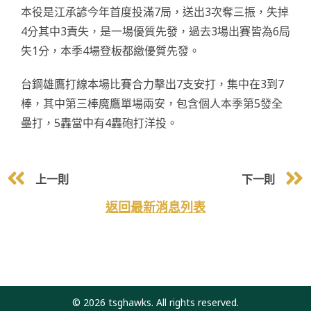
本役是江承諺今年首度投滿7局，送出3次奪三振，失掉
4分其中3責失，是一場優質先發，過去3場出賽皆為6局
失1分，本季4場登板都繳優質先發。
台鋼雄鷹打線本場比賽合力擊出7支安打，集中在3到7
棒，其中第三棒魔鷹單場兩安，包含個人本季第5發全
壘打，5轟當中有4轟砲打洋投。
上一則
下一則
返回最新消息列表
© 2026 tsghawks. All rights reserved.