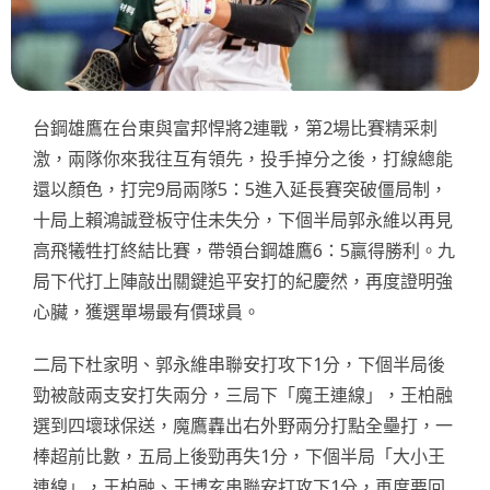
台鋼雄鷹在台東與富邦悍將2連戰，第2場比賽精采刺
激，兩隊你來我往互有領先，投手掉分之後，打線總能
還以顏色，打完9局兩隊5：5進入延長賽突破僵局制，
十局上賴鴻誠登板守住未失分，下個半局郭永維以再見
高飛犧牲打終結比賽，帶領台鋼雄鷹6：5贏得勝利。九
局下代打上陣敲出關鍵追平安打的紀慶然，再度證明強
心臟，獲選單場最有價球員。
二局下杜家明、郭永維串聯安打攻下1分，下個半局後
勁被敲兩支安打失兩分，三局下「魔王連線」，王柏融
選到四壞球保送，魔鷹轟出右外野兩分打點全壘打，一
棒超前比數，五局上後勁再失1分，下個半局「大小王
連線」，王柏融、王博玄串聯安打攻下1分，再度要回