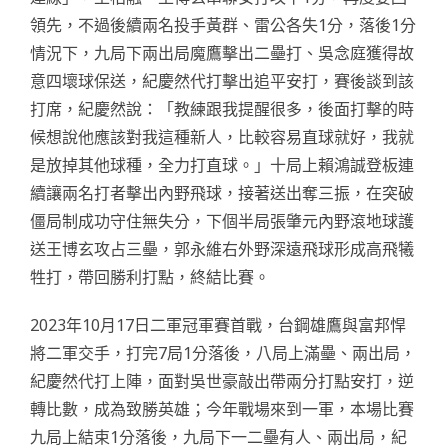
領先，不過後續兩名投手黃群、雷公各失1分，落後1分
情況下，九局下兩出局魔鷹擊出二壘打、吳念庭獲得故
意四壞球保送，紀慶然代打擊出追平安打，賽後談到該
打席，紀慶然說：「教練跟我提醒很多，後面打擊的時
候想說他應該對我這種新人，比較容易直球就好，我就
是放掉其他球種，全力打直球。」十局上賴鴻誠登板連
續讓兩名打者擊出內野飛球，接著送出奪三振，在突破
僵局制成功守住無失分，下個半局張肇元內野滾地球護
送王博玄攻占三壘，郭永維右外野深遠飛球形成高飛犧
牲打，帶回勝利打點，終結比賽。
2023年10月17日二軍冠軍賽首戰，台鋼雄鷹與富邦悍
將二軍交手，打完7局1分落後，八局上滿壘、兩出局，
紀慶然代打上陣，面對吳世豪敲出帶兩分打點安打，逆
轉比數，成為致勝英雄；今年戰場來到一軍，本場比賽
九局上結束1分落後，九局下一二壘有人、兩出局，紀