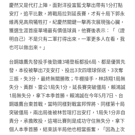
慶然又是代打上陣，面對洋投富藍戈擊出帶有1分打點
安打，追平比數，將戰局拉到延長賽，才有十局下郭永
維再見高飛犧牲打，紀慶然關鍵一擊再次展現強心臟，
獲選生涯首座單場最有價值球員，他賽後表示：「（證
明自己）不是只有二軍打得出來，一軍更多人在看，我
也可以做出來。」
台鋼雄鷹先發投手後勁連3場登板都投6局、都是優質先
發，本役被擊出7支安打、投出3次四壞球保送、3次奪
三振，失3分，最終無關勝敗；牛棚接手，林詩翔1局無
失分、黃群、雷公1局失1分，延長賽突破僵局，賴鴻誠
1局無失分，拿下本季首勝。賴鴻誠在今年5月7日、台
鋼雄鷹台東首戰，當時同樣對戰富邦悍將、同樣第十局
突破僵局，兩出局後被林哲瑄打出安打，1局失1分非自
責分，承擔敗投，這場比賽則是成功守住無失分，拿下
個人本季首勝，結束該半局他也相當振奮，「因為上次