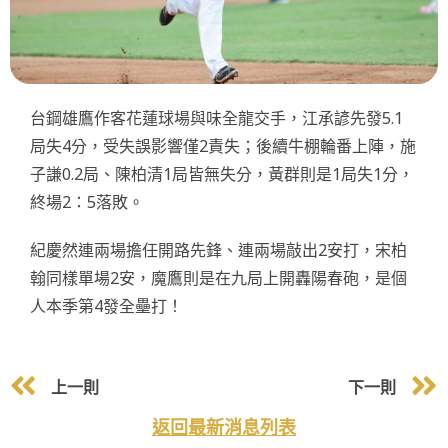
台鋼雄鷹作客花蓮球場與味全龍交手，江承諺先發5.1
局失4分，受失誤影響僅2責失；後續牛棚輪番上陣，施
子謙0.2局、陳柏清1局皆無失分，黃群則是1局失1分，
終場2：5落敗。
紀慶然連兩場擔任開路先鋒、連兩場敲出2安打，宋柏
翰同樣單場2安，魔鷹則是在九局上開轟陽春砲，是個
人本季第4發全壘打！
上一則
下一則
返回最新消息列表