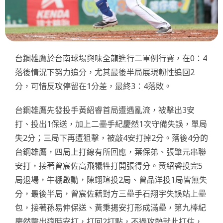
台鋼雄鷹於台南球場與味全龍進行二軍例行賽，在0：4
落後情況下努力追分，尤其最後半局展現韌性追回2
分，可惜反攻停留在1分差，最終3：4落敗。
台鋼雄鷹先發投手黃紹睿首局遭遇亂流，被擊出3安
打、投出1保送，加上二壘手紀慶然1次守備失誤，單局
失2分；三局下再遭狙擊，被敲4安打掉2分。落後4分的
台鋼雄鷹，四局上打線有所回應，葉保弟、張肇元串聯
安打，接著曾宸佐高飛犧牲打開張得分。黃紹睿投完5
局退場，牛棚啟動，陳翊瑄投2局、曾品洋投1局皆無失
分，最後半局，曾宸佐藉對方三壘手石翔宇失誤站上壘
包，接著孫易伸保送、黃秉揚安打形成滿壘，第九棒紀
慶然擊出適時安打，打回2打點，不過攻勢就此打住，