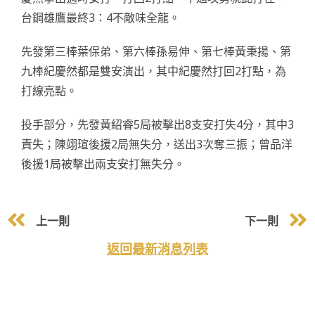
台鋼雄鷹最終3：4不敵味全龍。
先發第三棒葉保弟、第六棒孫易伸、第七棒黃秉揚、第
九棒紀慶然都是雙安演出，其中紀慶然打回2打點，為
打線亮點。
投手部分，先發黃紹睿5局被擊出8支安打失4分，其中3
責失；陳翊瑄後援2局無失分，送出3次奪三振；曾品洋
後援1局被擊出兩支安打無失分。
上一則
下一則
返回最新消息列表