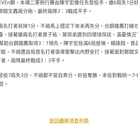
LEVEn獅，本場二軍例行賽由陳宇宏擔任先發投手，繳6局失1分
鄭鎧文轟兩分砲，最終兩隊3：3戰成平手。
兩名打者就掉1分，不過馬上穩定下來未再失分，台鋼雄鷹打線
壘，接著連兩名打者曾子祐、葉保弟選到四壞球保送，滿壘情況
幫助台鋼雄鷹取得3：1領先。陳宇宏投滿6局退場，楊達翔、曾
育銘，不過遭該局首名打者張偉聖擊出內野安打，接著面對鄭鎧
者，兩隊最終戰成3：3平手。
投7局失3分，不過都不是自責分，好投奪勝，本役對戰統一7-EL
發。
返回最新消息列表