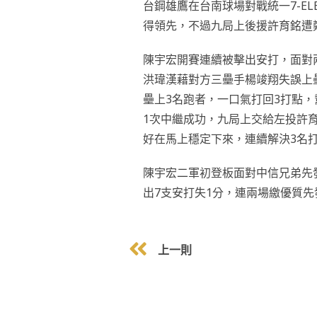
台鋼雄鷹在台南球場對戰統一7-E
得領先，不過九局上後援許育銘遭
陳宇宏開賽連續被擊出安打，面對
洪瑋漢藉對方三壘手楊竣翔失誤上
壘上3名跑者，一口氣打回3打點，
1次中繼成功，九局上交給左投許
好在馬上穩定下來，連續解決3名打
陳宇宏二軍初登板面對中信兄弟先發
出7支安打失1分，連兩場繳優質先
上一則