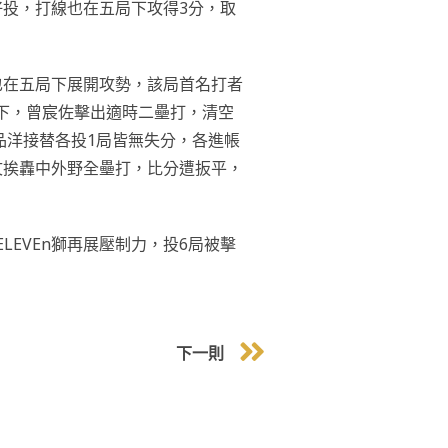
好投，打線也在五局下攻得3分，取
也在五局下展開攻勢，該局首名打者
下，曾宸佐擊出適時二壘打，清空
品洋接替各投1局皆無失分，各進帳
文挨轟中外野全壘打，比分遭扳平，
EVEn獅再展壓制力，投6局被擊
下一則