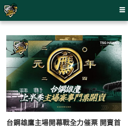
台鋼雄鷹主場開幕戰全力催票 開賣首