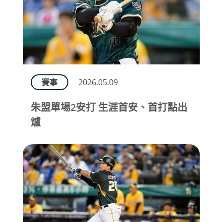
賽事
2026.05.09
朱盟單場2安打 生涯首安、首打點出
爐