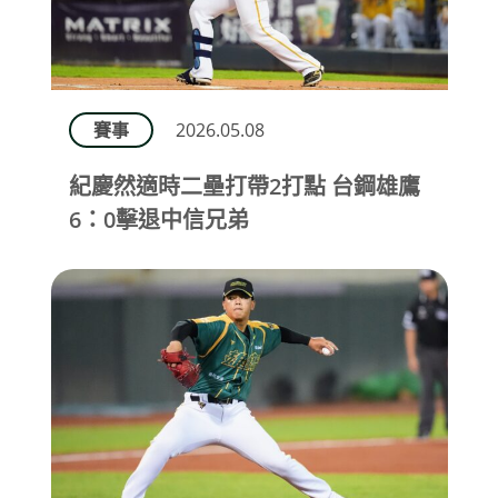
賽事
2026.05.08
紀慶然適時二壘打帶2打點 台鋼雄鷹
6：0擊退中信兄弟