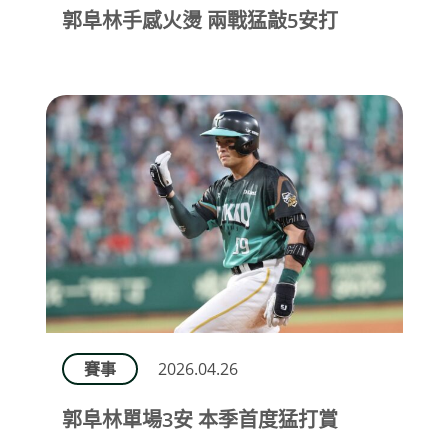
郭阜林手感火燙 兩戰猛敲5安打
賽事
2026.04.26
郭阜林單場3安 本季首度猛打賞