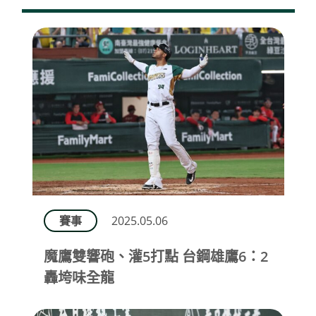
賽事
2025.05.06
魔鷹雙響砲、灌5打點 台鋼雄鷹6：2
轟垮味全龍