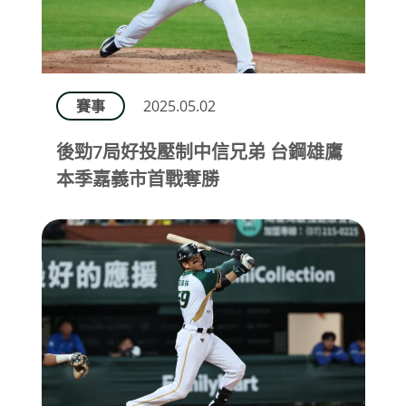
賽事
2025.05.02
後勁7局好投壓制中信兄弟 台鋼雄鷹
本季嘉義市首戰奪勝