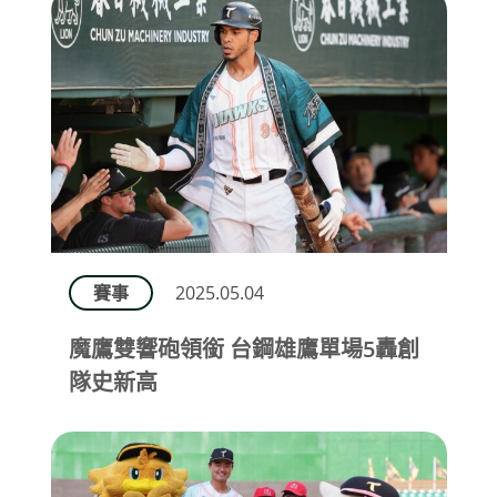
賽事
2025.05.04
魔鷹雙響砲領銜 台鋼雄鷹單場5轟創
隊史新高