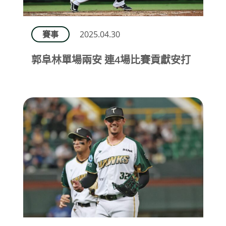
賽事
2025.04.30
郭阜林單場兩安 連4場比賽貢獻安打