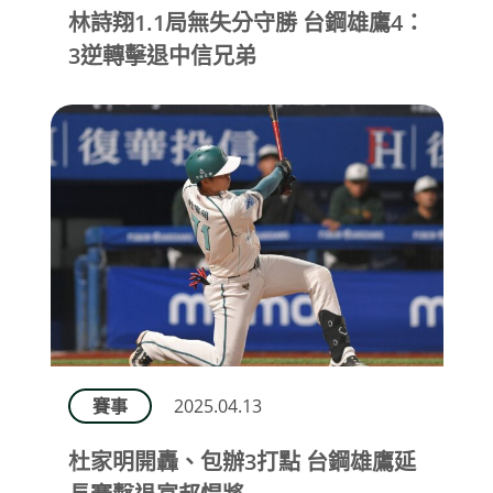
林詩翔1.1局無失分守勝 台鋼雄鷹4：
3逆轉擊退中信兄弟
賽事
2025.04.13
杜家明開轟、包辦3打點 台鋼雄鷹延