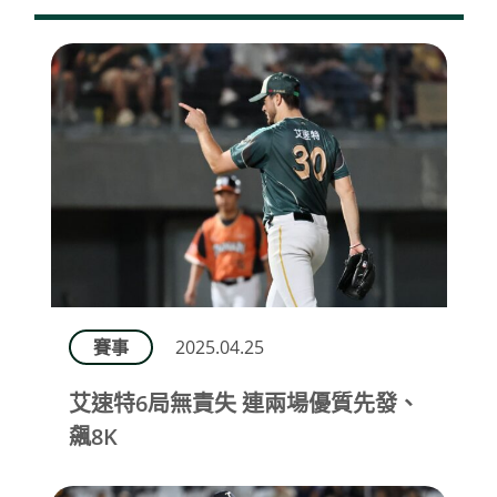
賽事
2025.04.25
艾速特6局無責失 連兩場優質先發、
飆8K