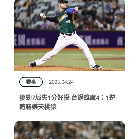
賽事
2025.04.24
後勁7局失1分好投 台鋼雄鷹4：1逆
轉勝樂天桃猿