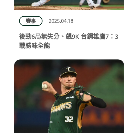
賽事
2025.04.18
後勁6局無失分、飆9K 台鋼雄鷹7：3
戰勝味全龍