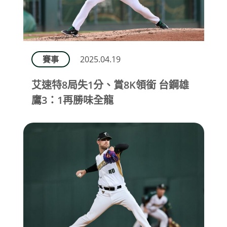
賽事
2025.04.19
艾速特8局失1分、賞8K領銜 台鋼雄
鷹3：1再勝味全龍