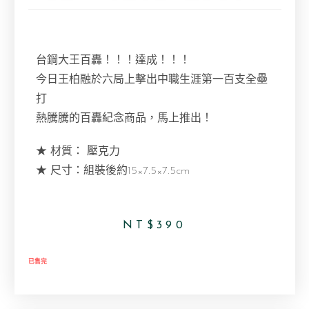
台鋼大王百轟！！！達成！！！
今日王柏融於六局上擊出中職生涯第一百支全壘
打
熱騰騰的百轟紀念商品，馬上推出！
★ 材質： 壓克力
★ 尺寸：組裝後約15×7.5×7.5cm
NT$
390
已售完