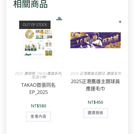
相關商品
OUT OF STOCK
2025 鷹樂祭
,
TAKAO鷹雄系列
,
2025 正港鷹雄主題日
,
鷹援毛巾
生活小物
2025正港鷹雄主題球員
TAKAO首張同名
應援毛巾
EP_2025
NT$
450
NT$
580
選擇規格
查看內容