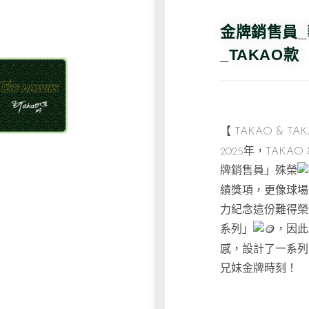
金牌銷售員
_TAKAO款
【 TAKAO & T
2025年，TAKAO
牌銷售員」殊榮
績獎項，更像球場
力紀念這份難得榮
系列」
，因此
感，設計了一系列
兄妹金牌時刻！