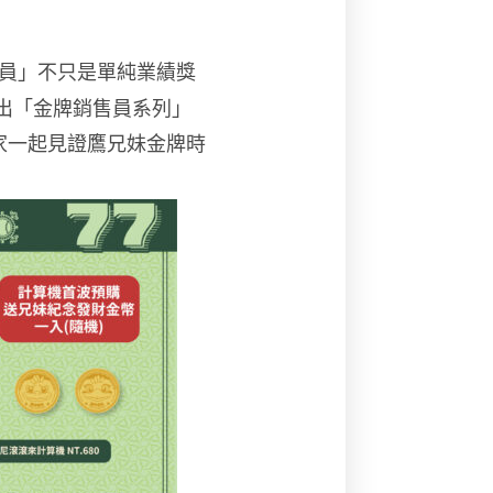
員」不只是單純業績獎
出「金牌銷售員系列」
家一起見證鷹兄妹金牌時