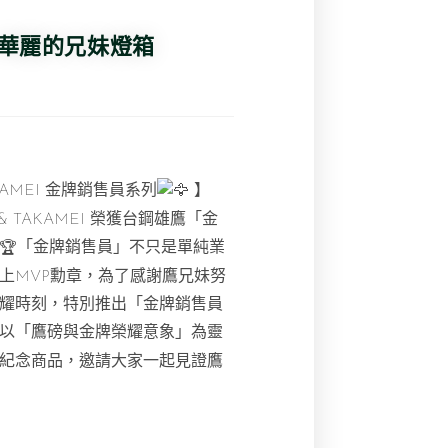
_華麗的兄妹燈箱
AKAMEI 金牌銷售員系列
】
 & TAKAMEI 榮獲台鋼雄鷹「金
「金牌銷售員」不只是單純業
上MVP勳章，
為了感謝鷹兄妹努
耀時刻，特別推出「金牌銷售員
以「鷹磅與金牌榮耀意象」為靈
紀念商品，邀請大家一起見證鷹