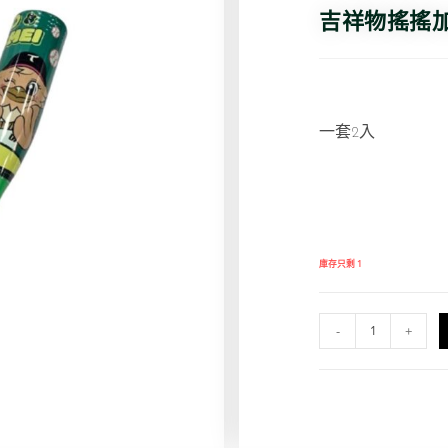
吉祥物搖搖
一套2入
庫存只剩 1
-
+