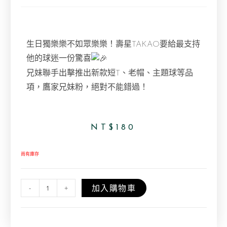
生日獨樂樂不如眾樂樂！壽星TAKAO要給最支持
他的球迷一份驚喜
兄妹聯手出擊推出新款短T、老帽、主題球等品
項，鷹家兄妹粉，絕對不能錯過！
NT$
180
尚有庫存
加入購物車
-
+