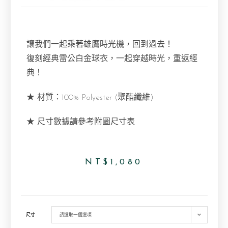
讓我們一起乘著雄鷹時光機，回到過去！
復刻經典雷公白金球衣，一起穿越時光，重返經
典！
★ 材質：100% Polyester (聚酯纖維)
★ 尺寸數據請參考附圖尺寸表
NT$
1,080
尺寸
請選取一個選項