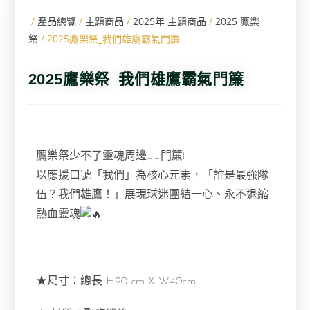
/
產品總覽
/
主題商品
/
2025年 主題商品
/
2025 鷹樂
祭
/ 2025鷹樂祭_我們雄鷹霸氣門簾
2025鷹樂祭_我們雄鷹霸氣門簾
鷹樂祭少不了靈魂周邊__門簾!
以應援口號「我們」為核心元素，「誰是最強隊
伍？我們雄鷹！」展現球迷團結一心、永不退縮
熱血靈魂
★尺寸：總長 H90 cm X W40cm