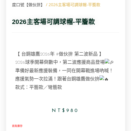
度口號【做伙拚】
/ 2026主客場可調球帽-平簷款
2026主客場可調球帽-平簷款
【 台鋼雄鷹2026年
#做伙拚
第二波新品 】
2026球季開幕倒數中，第二波應援商品登場
準備好
最新應援裝備，一同在開幕戰進場吶喊！
應援氣勢一次拉滿！跟著台鋼雄鷹做伙拚
款式：平簷款／彎簷款
NT$
980
尚有庫存