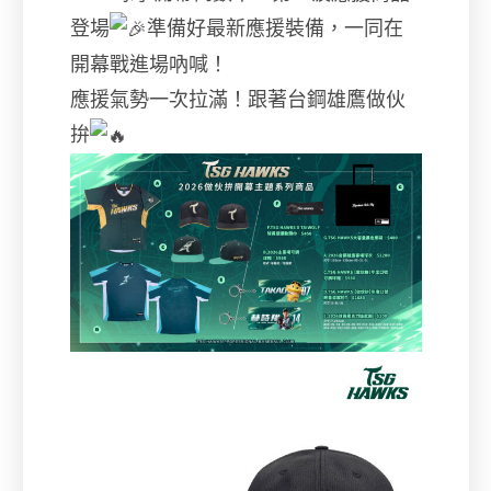
登場
準備好
最新應援裝備，一同在
開幕戰進場吶喊！
應援氣勢一次拉滿！跟著台鋼雄鷹做伙
拚